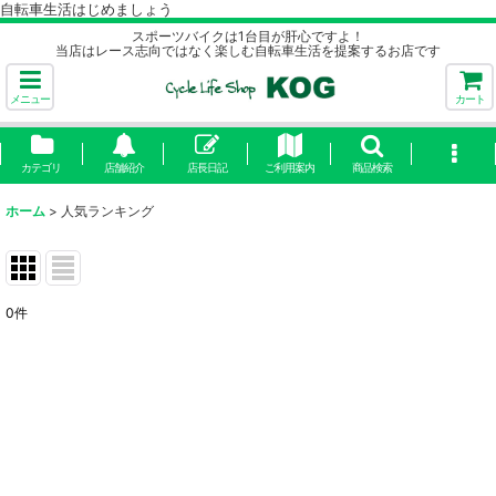
自転車生活はじめましょう
スポーツバイクは1台目が肝心ですよ！
当店はレース志向ではなく楽しむ自転車生活を提案するお店です
メニュー
カート
カテゴリ
店舗紹介
店長日記
ご利用案内
商品検索
ホーム
>
人気ランキング
0
件