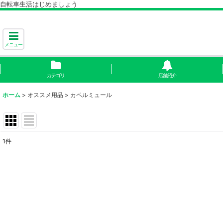
自転車生活はじめましょう
メニュー
カテゴリ
店舗紹介
ホーム
>
オススメ用品
>
カペルミュール
1
件
表示数
:
並び順
: