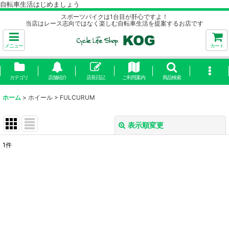
自転車生活はじめましょう
スポーツバイクは1台目が肝心ですよ！
当店はレース志向ではなく楽しむ自転車生活を提案するお店です
メニュー
カート
カテゴリ
店舗紹介
店長日記
ご利用案内
商品検索
ホーム
>
ホイール
>
FULCURUM
表示順変更
閉じる
1
件
表示数
:
並び順
:
絞り込む