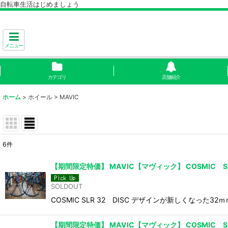
自転車生活はじめましょう
メニュー
カテゴリ
店舗紹介
ホーム
>
ホイール
>
MAVIC
6
件
表示数
:
【期間限定特価】 MAVIC【マヴィック】 COSMIC SL
並び順
:
SOLDOUT
COSMIC SLR 32 DISC デザインが新しく
【期間限定特価】 MAVIC【マヴィック】 COSMIC SLR