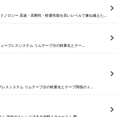
レステクノロジー 高速・高剛性・軽量性能を高いレベルで兼ね備えた…
不要のチューブレスシステム リムテープ分の軽量化とテー…
チューブレスシステム リムテープ分の軽量化とテープ関係のト…
システム 現代のトレンドである内幅１９ｍｍリム 剛…