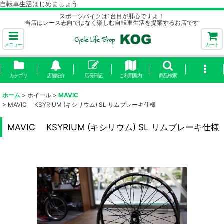
自転車生活はじめましょう
スポーツバイクは1台目が肝心ですよ！
当店はレース志向ではなく楽しむ自転車生活を提案するお店です
メニュー
カート
カテゴリ
店舗紹介
店長日記
ご利用案内
商品検索
ホーム
>
ホイール
>
MAVIC
>
MAVIC KSYRIUM (キシリウム) SL リムブレーキ仕様
MAVIC KSYRIUM (キシリウム) SL リムブレーキ仕様