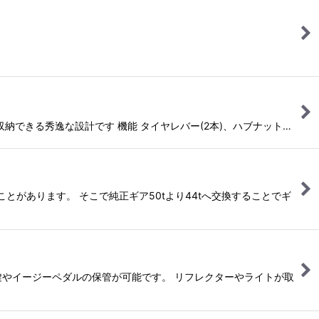
納できる秀逸な設計です 機能 タイヤレバー(2本)、ハブナット…
とがあります。 そこで純正ギア50tより44tへ交換することでギ
鍵やイージーペダルの保管が可能です。 リフレクターやライトが取