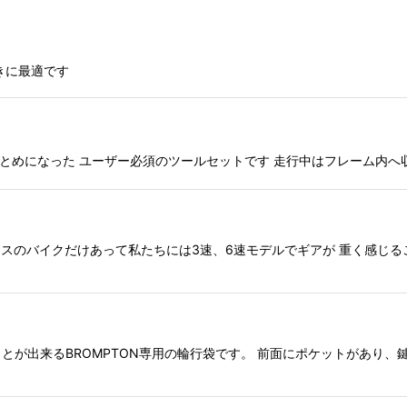
きに最適です
まとめになった ユーザー必須のツールセットです 走行中はフレーム内へ収
リスのバイクだけあって私たちには3速、6速モデルでギアが 重く感じるこ
とが出来るBROMPTON専用の輪行袋です。 前面にポケットがあり、