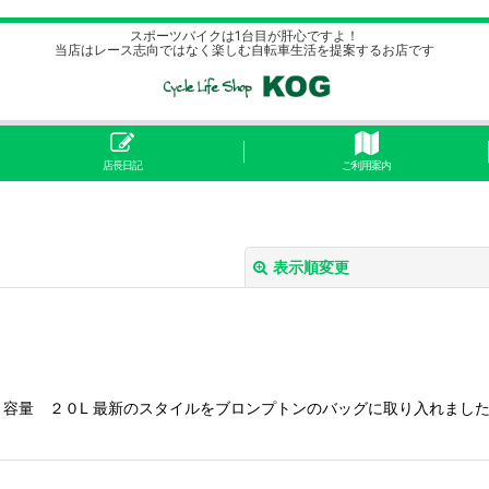
スポーツバイクは1台目が肝心ですよ！
当店はレース志向ではなく楽しむ自転車生活を提案するお店です
店長日記
ご利用案内
表示順変更
グ 容量 ２０L 最新のスタイルをブロンプトンのバッグに取り入れまし
絞り込む