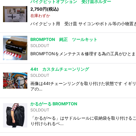
バイクピットオプション 受け皿ホルダー
2,750
円
(税込)
在庫わずか
バイクピット用 受け皿 サイコンやボトル等の小物置
BROMPTON 純正 ツールキット
SOLDOUT
BROMPTONをメンテナス＆修理する為の工具がひと
44t カスタムチェーンリング
SOLDOUT
画像は44tチェーンリングを取り付けた状態です イギ
アの…
かるがーる BROMPTON
SOLDOUT
「かるが〜る」はサドルレールに収納袋を取り付けるこ
り付けられるベ…