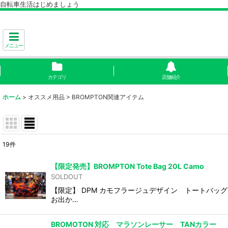
自転車生活はじめましょう
メニュー
カテゴリ
店舗紹介
ホーム
>
オススメ用品
>
BROMPTON関連アイテム
19
件
表示数
:
【限定発売】BROMPTON Tote Bag 20L Camo
SOLDOUT
並び順
:
【限定】 DPM カモフラージュデザイン トートバッ
お出か…
BROMOTON 対応 マラソンレーサー TANカラー