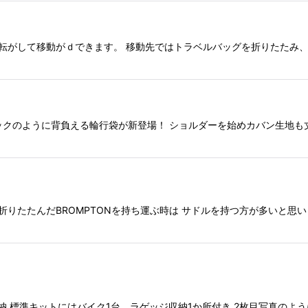
転がして移動がｄできます。 移動先ではトラベルバッグを折りたたみ、
 リュックのように背負える輪行袋が新登場！ ショルダーを始めカバン生地
ル 折りたたんだBROMPTONを持ち運ぶ時は サドルを持つ方が多いと
に収納 標準キットにはバイク1台、ラゲッジ収納1か所付き 2枚目写真の