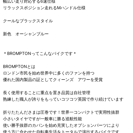
幅広い走り対応する6速仕様
リラックスポジション走れるMハンドル仕様
クールなブラックスタイル
新色 オーシャンブルー
＊BROMPTONってこんなバイクです＊
BROMPTONとは
ロンドン市民を始め世界中に多くのファンを持つ
優れた国内製品の証としてクィーンズ アワーを受賞
長く使用することに重点を置き品質は自社管理
熟練した職人が誇りをもっていコツコツ英国で作り続けています
折りたたんださまは圧巻です！世界一コンパクトで実用性抜群
小さいタイヤですが一般車に勝る巡航性能
使い勝手抜群のカバンを始め充実したオプションパーツにより
使う方に合わせた自転車生活をトータルで演出するバイクです