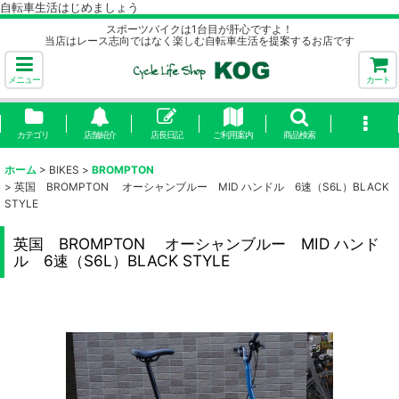
自転車生活はじめましょう
スポーツバイクは1台目が肝心ですよ！
当店はレース志向ではなく楽しむ自転車生活を提案するお店です
メニュー
カート
カテゴリ
店舗紹介
店長日記
ご利用案内
商品検索
ホーム
>
BIKES
>
BROMPTON
>
英国 BROMPTON オーシャンブルー MID ハンドル 6速（S6L）BLACK
STYLE
英国 BROMPTON オーシャンブルー MID ハンド
ル 6速（S6L）BLACK STYLE