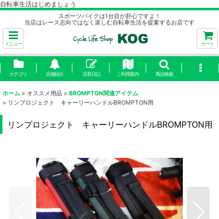
自転車生活はじめましょう
スポーツバイクは1台目が肝心ですよ！
当店はレース志向ではなく楽しむ自転車生活を提案するお店です
メニュー
カート
カテゴリ
店舗紹介
店長日記
ご利用案内
商品検索
ホーム
>
オススメ用品
>
BROMPTON関連アイテム
>
リンプロジェクト キャーリーハンドルBROMPTON用
リンプロジェクト キャーリーハンドルBROMPTON用